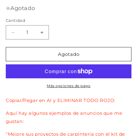
habitual
de
Agotado
oferta
Cantidad
Reducir
Aumentar
cantidad
cantidad
para
para
Plantilla
Plantilla
Agotado
de
de
herramienta
herramienta
-
-
DEJAR
DEJAR
EN
EN
Más opciones de pago
BORRADOR
BORRADOR
Copiar/Pegar en AI y ELIMINAR TODO ROJO:
Aquí hay algunos ejemplos de anuncios que me
gustan:
“Mejore sus proyectos de carpintería con el kit de