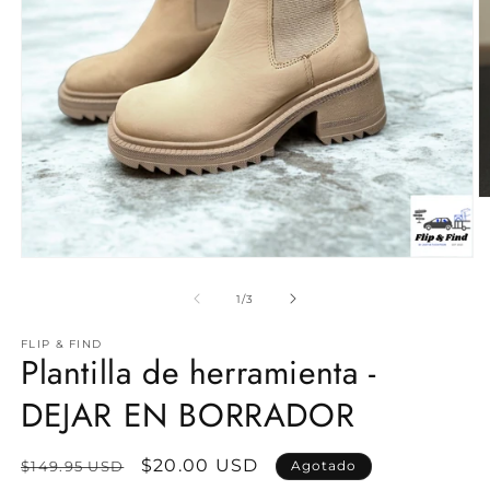
Ab
e
m
2
Abrir
e
elemento
u
multimedia
de
1
/
3
v
1
m
en
FLIP & FIND
una
Plantilla de herramienta -
ventana
modal
DEJAR EN BORRADOR
Precio
Precio
$20.00 USD
$149.95 USD
Agotado