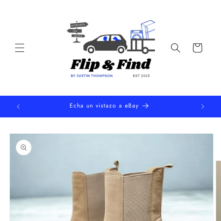
Ir
directamente
al contenido
Carrito
Echa un vistazo a eBay
Ir
directamente
a la
información
del producto