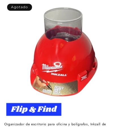
c
Agotado
i
ó
n
:
Organizador de escritorio para oficina y bolígrafos, Inkzall de