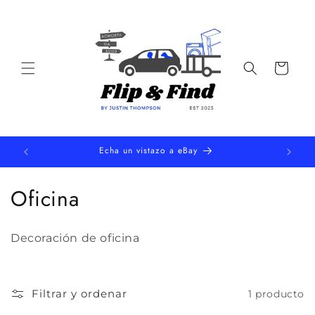
Ir
directamente
al contenido
Carrito
Echa un vistazo a eBay
C
Oficina
o
Decoración de oficina
l
e
Filtrar y ordenar
1 producto
c